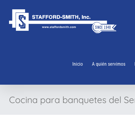
Ir
al
contenido
Inicio
A quién servimos
Cocina para banquetes del S
Ver
imagen
más